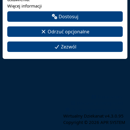
Więcej informacji
Dostosuj
Odrzuć opcjonalne
Zezwól
Mapa strony
Deklaracja dostępności
Zmień ustawienia cookies
Wirtualny Dziekanat v4.3.0.95
Copyright © 2026
APR SYSTEM